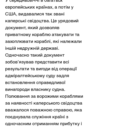
У середньовіччі в багатьох 
європейських країнах, а потім у 
США, видавалися так звані 
каперські свідоцтва. Це урядовий 
документ, який дозволяв 
приватному кораблю атакувати та 
захоплювати кораблі, які належали 
іншій недружній державі.
Одночасно такий документ 
зобов’язував представити всі 
результати та вигоди від операції 
адміралтейському суду задля 
встановлення справедливої 
винагороди власнику судна. 
Полювання за ворожими кораблями 
за наявності каперського свідоцтва 
вважалося поважною справою, яка 
поєднувала служіння країні з 
одночасним отриманням прибутку і 