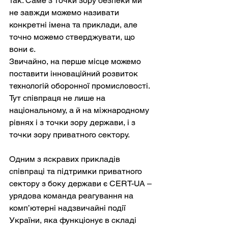
так. Саме з точки зору безпеки ми 
не завжди можемо називати 
конкретні імена та приклади, але 
точно можемо стверджувати, що 
вони є.
Звичайно, на перше місце можемо 
поставити інноваційний розвиток 
технологій оборонної промисловості. 
Тут співпраця не лише на 
національному, а й на міжнародному 
рівнях і з точки зору держави, і з 
точки зору приватного сектору.
Одним з яскравих прикладів 
співпраці та підтримки приватного 
сектору з боку держави є CERT-UA – 
урядова команда реагування на 
комп’ютерні надзвичайні події 
України, яка функціонує в складі 