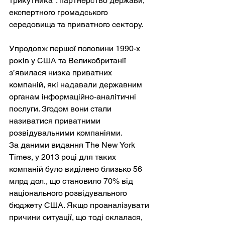
трикутника": партнерство держави, 
експертного громадського 
середовища та приватного сектору.
Упродовж першої половини 1990-х 
років у США та Великобританії 
з’явилася низка приватних 
компаній, які надавали державним 
органам інформаційно-аналітичні 
послуги. Згодом вони стали 
називатися приватними 
розвідувальними компаніями.
За даними видання The New York 
Times, у 2013 році для таких 
компаній було виділено близько 56 
млрд дол., що становило 70% від 
національного розвідувального 
бюджету США. Якщо проаналізувати 
причини ситуації, що тоді склалася, 