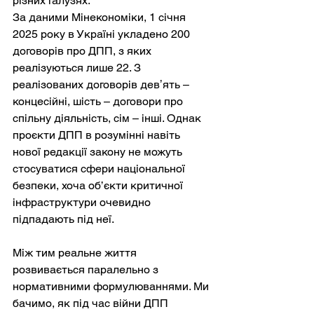
різних галузях.
За даними Мінекономіки, 1 січня 
2025 року в Україні укладено 200 
договорів про ДПП, з яких 
реалізуються лише 22. З 
реалізованих договорів девʼять – 
концесійні, шість – договори про 
спільну діяльність, сім – інші. Однак 
проєкти ДПП в розумінні навіть 
нової редакції закону не можуть 
стосуватися сфери національної 
безпеки, хоча об’єкти критичної 
інфраструктури очевидно 
підпадають під неї.
Між тим реальне життя 
розвивається паралельно з 
нормативними формулюваннями. Ми 
бачимо, як під час війни ДПП 