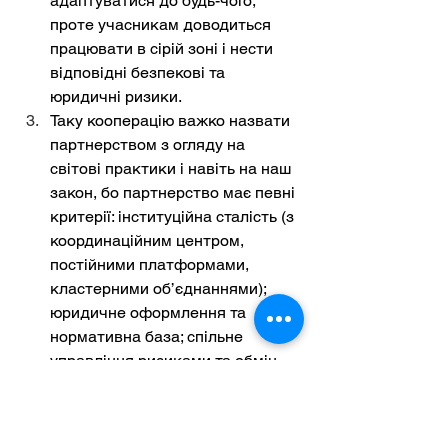
адаптуватися до будь-чого, 
проте учасникам доводиться 
працювати в сірій зоні і нести 
відповідні безпекові та 
юридичні ризики.
Таку кооперацію важко назвати 
партнерством з огляду на 
світові практики і навіть на наш 
закон, бо партнерство має певні 
критерії: інституційна сталість (з 
координаційним центром, 
постійними платформами, 
кластерними об’єднаннями); 
юридичне оформлення та 
нормативна база; спільне 
управління ризиками та обмін 
інформацією; навчання, 
розвиток та масштабування 
знань.