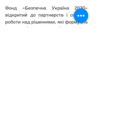
Фонд «Безпечна Україна 2030» 
відкритий до партнерств і спільної 
роботи над рішеннями, які формують 
не лише відновлення, а й нову якість 
держави – з сильними інституціями, 
високим рівнем довіри та сучасною 
моделлю безпеки і розвитку.
Довідково.
Європейський альянс міст та 
регіонів за відбудову України
 був 
створений Європейським комітетом 
регіонів та асоціаціями регіонів і міст 
України та ЄС у червні 2022 року після 
повномасштабного вторгнення Росії в 
Україну. Альянс об'єднує місцеві та 
регіональні органи влади з ЄС та України 
для координації спільних зусиль на 